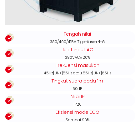
Tengah nilai
380/400/415V Tiga-fase+N+G
Julat input AC
380VAC±20%
Frekuensi masukan
45Hz[UNK]55Hz atau 55Hz[UNK]65Hz
Tingkat suara pada 1m
60dB
Nilai IP
IP20
Efisiensi mode ECO
Sampai 98%