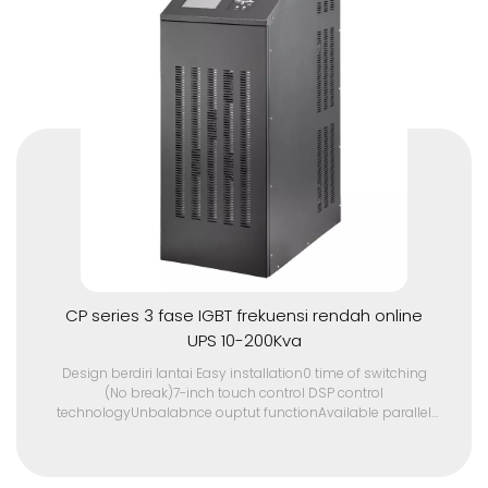
CP series 3 fase IGBT frekuensi rendah online
UPS 10-200Kva
Design berdiri lantai Easy installation0 time of switching
(No break)7-inch touch control DSP control
technologyUnbalabnce ouptut functionAvailable parallel
max with 9pcsIGBT drive from Mitsubishi/Fuji/InfineonBuilt-
in 30A AC chargerIntelligent ATS switchingLow no load
power consumptionBuilt-in ring